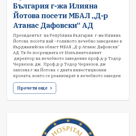
България г-жа Илияна
Йотова посети МБАЛ „Д-р
Атанас Дафовски“ АД
Президентът на Република България г-жа Илияна
Йотова посети най –голямото лечебно заведение в
Кърджалийска област МБАЛ „Д-р Атанас Дафовски“
АД. Тя бе посрещната от Изпълнителният
директор на лечебното заведение проф.д-р Тодор
Черкезов, дм. Проф.д-р Тодор Черкезов, дм
запозна г-жа Йотова с двата инвестиционни
проекта, които се реализират в лечебното заведен
Прочети още