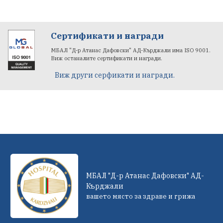
Сертификати и награди
МБАЛ "Д-р Атанас Дафовски" АД-Кърджали има ISO 9001.
Виж останалите сертификати и награди.
Виж други серфикати и награди.
МБАЛ "Д-р Атанас Дафовски" АД-
Кърджали
вашето място за здраве и грижа