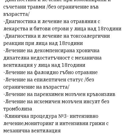
съчетани травми /без ограничение във
възрастта/
-Диагностика и лечение на отравяния с
лекарства и битови отрови у лица над 18години
-Диагностика и лечение на токсоалергични
реакции при лица над 18години
-Лечение на декомпенсирана хронична
дихателна недостатъчност с механична
вентилация у лица над 18години
-Лечение на фалоидно гъбно отравяне
-Лечение на епилептичен статус /без
ограничение на възрастта/
-Лечение на паренхимен мозъчен кръвоизлив
-Лечение на исхемичен мозъчен инсулт без
тромболиза
-Клинична процедура №3- интензивно
лечение,мониторинг и интензивни грижи с
механична вентилация