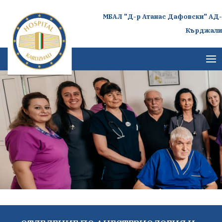
МБАЛ "Д-р Атанас Дафовски" АД-
Кърджали