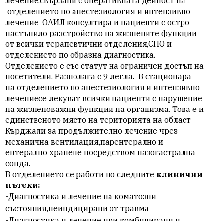
лечение,свързани с оперативната дейност на
отделението по анестезиология и интензивно
лечение
ОАИЛ консултира и пациенти с остро
настъпило разстройство на жизнените функции
от всички терапевтични отделения,СПО и
отделението по образна диагностика.
Отделението е със статут на ограничен достъп на
посетители. Разполага с 9 легла.
В стационара
на
отделението по анестезиология и интензивно
лечение
се лекуват всички пациенти с нарушение
на жизненоважни функции на организма. Това е и
единственото място на територията на област
Кърджали за продължително лечение чрез
механична вентилация,парентерално и
ентерално хранене посредством назогастрална
сонда.
В отделението се работи по следните
клинични
пътеки:
-Диагностика и лечение на коматозни
състояния,неиндицирани от травма
-Диагностика и лечение при комбинирани и