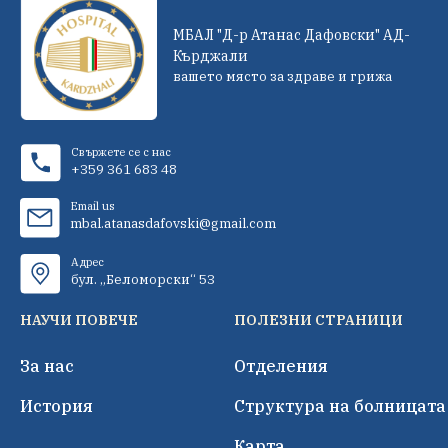
МБАЛ "Д-р Атанас Дафовски" АД-
Кърджали
вашето място за здраве и грижа
Свържете се с нас
+359 361 683 48
Email us
mbal.atanasdafovski@gmail.com
Адрес
бул. „Беломорски“ 53
НАУЧИ ПОВЕЧЕ
ПОЛЕЗНИ СТРАНИЦИ
За нас
Отделения
История
Структура на болницата
Карта