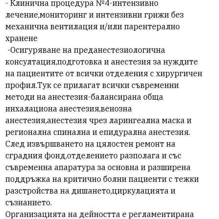
- Клинична процедура №4-интензивно
лечение,мониторинг и интензивни грижи без
механична вентилация и/или парентерално
хранене
-Осигуряване на преданестезиологична
консултация,подготовка и анестезия за нуждите
на пациентите от всички отделения с хирургичен
профил.Тук се прилагат всички съвременни
методи на анестезия-балансирана обща
инхалациона анестезия,венозна
анестезия,анестезия чрез ларингеална маска и
регионална спинална и епидурална анестезия.
След извършването на цялостен ремонт на
сградния фонд,отделението разполага и със
съвременна апаратура за основна и разширена
поддръжка на критично болни пациенти с тежки
разстройства на дишането,циркулацията и
съзнанието.
Организацията на дейността е регламентирана