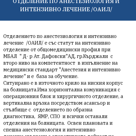
ОТДЕЛЕНИЕ ПО АНЕСТЕЗИОЛОГИЯ И
ИНТЕНЗИВНО ЛЕЧЕНИЕ /ОАИЛ/
Отделението по анестезиология и интензивно
лечение
/ОАИЛ/
е със статут на интензивно
отделение от общомедицински профил при
МБАЛ " Д- р Ат. Дафовски"АД, гр.Кърджали с
второ ниво на компетентност в изпълнение на
медицински
стандарт "Анестезия и интензивно
лечение"
и е база за обучение.
Ситуирано е в източното крило на ниския корпус
на болницата.Има хоризонтална комуникация с
операционния блок и хирургичното отделение, а
вертикална връзка посредством асансьор и
стълбище с отделението по образна
диагностика, ЯМР, СПО и всички останали
отделения на болницата.
Освен плановата и
спешна анестезиология и интензивно