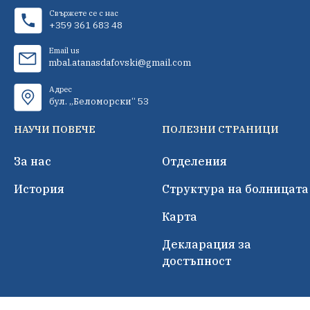
Свържете се с нас
+359 361 683 48
Email us
mbal.atanasdafovski@gmail.com
Адрес
бул. „Беломорски“ 53
НАУЧИ ПОВЕЧЕ
ПОЛЕЗНИ СТРАНИЦИ
За нас
Отделения
История
Структура на болницата
Карта
Декларация за
достъпност