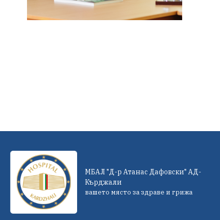
МБАЛ "Д-р Атанас Дафовски" АД-
Кърджали
вашето място за здраве и грижа