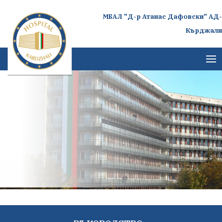
МБАЛ "Д-р Атанас Дафовски" АД-
Кърджали