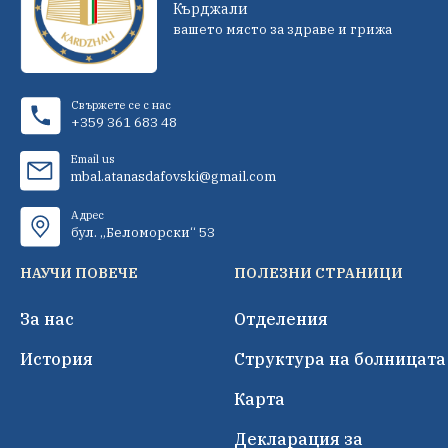
Кърджали
вашето място за здраве и грижа
Свържете се с нас
+359 361 683 48
Email us
mbal.atanasdafovski@gmail.com
Адрес
бул. „Беломорски“ 53
НАУЧИ ПОВЕЧЕ
ПОЛЕЗНИ СТРАНИЦИ
За нас
Отделения
История
Структура на болницата
Карта
Декларация за