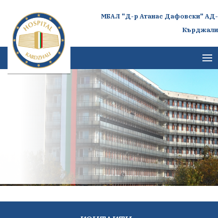
МБАЛ "Д-р Атанас Дафовски" АД-
Кърджали