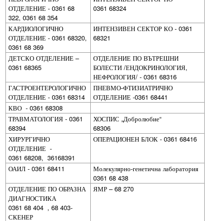
ОТДЕЛЕНИЕ - 0361 68
0361 68324
322, 0361 68 354
КАРДИОЛОГИЧНО
ИНТЕНЗИВЕН СЕКТОР КО - 0361
ОТДЕЛЕНИЕ - 0361 68320,
68321
0361 68 369
ДЕТСКО ОТДЕЛЕНИЕ –
ОТДЕЛЕНИЕ ПО ВЪТРЕШНИ
0361 68365
БОЛЕСТИ /ЕНДОКРИНОЛОГИЯ,
НЕФРОЛОГИЯ/ - 0361 68316
ГАСТРОЕНТЕРОЛОГИЧНО
ПНЕВМО-ФТИЗИАТРИЧНО
ОТДЕЛЕНИЕ - 0361 68314
ОТДЕЛЕНИЕ -0361 68441
КВО - 0361 68308
ТРАВМАТОЛОГИЯ - 0361
ХОСПИС „Добролюбие“
68394
68306
ХИРУРГИЧНО
ОПЕРАЦИОНЕН БЛОК - 0361 68416
ОТДЕЛЕНИЕ -
0361 68208, 36168391
ОАИЛ - 0361 68411
Молекулярно-генетична лаборатория
0361 68 438
ОТДЕЛЕНИЕ ПО ОБРАЗНА
ЯМР – 68 270
ДИАГНОСТИКА
0361 68 404 , 68 403-
СКЕНЕР