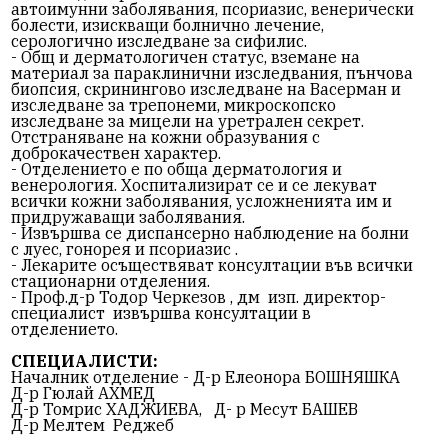
автоимунни заболявания, псориазис, венерически
болести, изискващи болнично лечение,
серологично изследване за сифилис.
- Общ и дерматологичен статус, вземане на
материал за параклинични изследвания, пънчова
биопсия, скринингово изследване на Васерман и
изследване за трепонеми, микроскопско
изследване за мицели на уретрален секрет.
Отстраняване на кожни образувания с
доброкачествен характер.
- Отделението е по обща дерматология и
венерология. Хоспитализират се и се лекуват
всички кожни заболявания, усложненията им и
придружаващи заболявания.
- Извършва се диспансерно наблюдение на болни
с луес, гонорея и псориазис .
- Лекарите осъществяват консултации във всички
стационарни отделения.
- Проф.д-р Тодор Черкезов , дм изп. директор-
специалист извършва консултации в
отделението.
СПЕЦИАЛИСТИ:
Началник отделение - Д-р Елеонора БОШНЯШКА
Д-р Гюлай АХМЕД
Д-р Томрис ХАДЖИЕВА, Д- р Месут БАШЕВ
Д-р Мелтем Реджеб