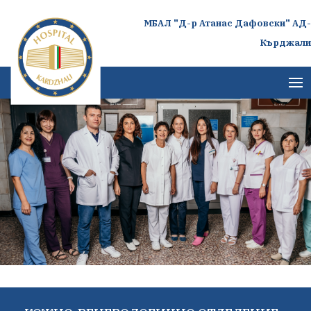
МБАЛ "Д-р Атанас Дафовски" АД-
Кърджали