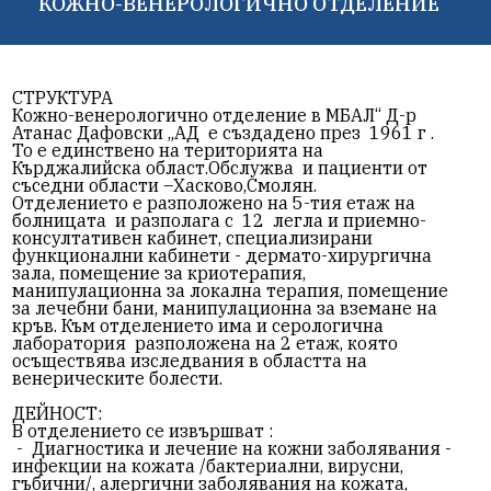
КОЖНО-ВЕНЕРОЛОГИЧНО ОТДЕЛЕНИЕ
СТРУКТУРА
Кожно-венерологично отделение в МБАЛ“ Д-р
Атанас Дафовски „АД е създадено през 1961 г .
То е единствено на територията на
Кърджалийска област.Обслужва и пациенти от
съседни области –Хасково,Смолян.
Отделението е разположено на 5-тия етаж на
болницата и разполага с 12 легла и приемно-
консултативен кабинет, специализирани
функционални кабинети - дермато-хирургична
зала, помещение за криотерапия,
манипулационна за локална терапия, помещение
за лечебни бани, манипулационна за вземане на
кръв. Към отделението има и серологична
лаборатория разположена на 2 етаж, която
осъществява изследвания в областта на
венерическите болести.
ДЕЙНОСТ:
В отделението се извършват :
-
Диагностика и лечение на кожни заболявания -
инфекции на кожата /бактериални, вирусни,
гъбични/, алергични заболявания на кожата,