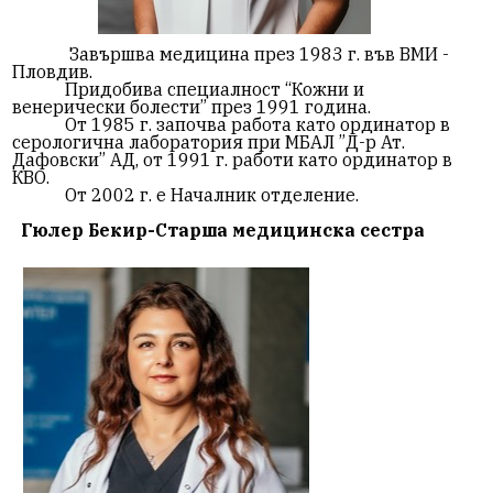
Завършва медицина през 1983 г. във ВМИ -
Пловдив.
Придобива специалност “Кожни и
венерически болести” през 1991 година.
От 1985 г. започва работа като ординатор в
серологична лаборатория при МБАЛ ”Д-р Ат.
Дафовски” АД, от 1991 г. работи като ординатор в
КВО.
От 2002 г. е Началник отделение.
Гюлер Бекир-
Старша медицинска сестра