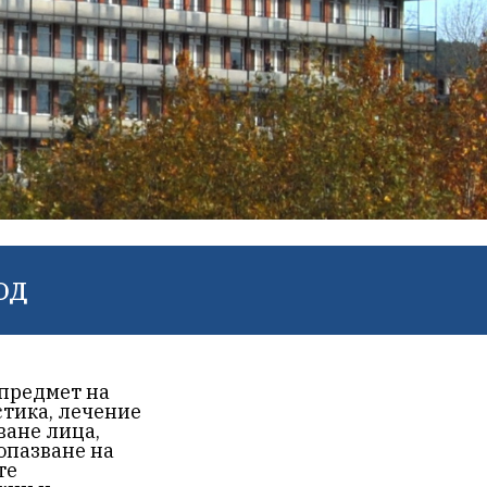
ОД
предмет на
тика, лечение
ване лица,
опазване на
те