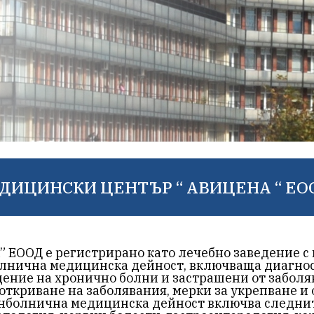
ДИЦИНСКИ ЦЕНТЪР “ АВИЦЕНА “ ЕО
ООД е регистрирано като лечебно заведение с 
лнична медицинска дейност, включваща диагнос
ение на хронично болни и застрашени от заболя
откриване на заболявания, мерки за укрепване и 
ънболнична медицинска дейност включва следни