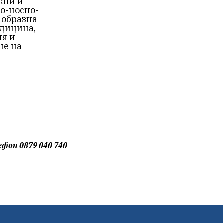
жни и
но-носно-
 образна
едицина,
ия и
не на
ефон 0879 040 740