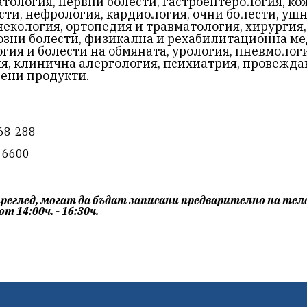
тология, нервни болести, гастроентерология, ко
сти, нефрология, кардиология, очни болести, уш
некология, ортопедия и травматология, хирургия,
иозни болести, физикална и рехабилитационна м
гия и болести на обмяната, урология, пневмолог
я, клинична алергология, психиатрия, провежда
ени продукти.
68-288
и 6600
преглед, могат да бъдат записани предварително на тел
от 14:00ч. - 16:30ч.