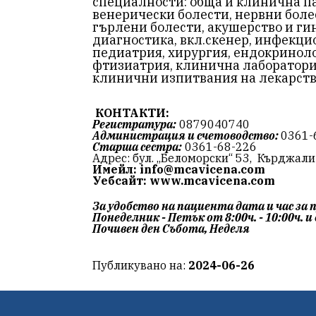
специалности: обща и клинична па
венерически болести, нервни боле
гърлени болести, акушерство и ги
диагностика, вкл.скенер, инфекц
педиатрия, хирургия, ендокриноло
фтизиатрия, клинична лаборатори
клинични изпитвания на лекарств
КОНТАКТИ:
Регистратура:
0879040740
Администрация и счетоводство:
0361-
Старша сестра:
0361-68-226
Адрес: бул. „Беломорски“ 53, Кърджал
Имейл:
info@mcavicena.com
Уебсайт: www.mcavicena.com
За удобство на пациента дата и час за 
Понеделник - Петък от 8:00ч. - 10:00ч. и 
Почивен ден Събота, Неделя
Публикувано на:
2024-06-26