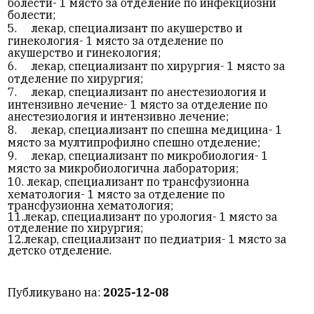
болести- 1 място за отделение по инфекциозни
болести;
5.
лекар, специализант по акушерство и
гинекология- 1 място за отделение по
акушерство и гинекология;
6.
лекар, специализант по хирургия- 1 място за
отделение по хирургия;
7.
лекар, специализант по анестезиология и
интензивно лечение- 1 място за отделение по
анестезиология и интензивно лечение;
8.
лекар, специализант по спешна медицина- 1
място за мултипрофилно спешно отделение;
9.
лекар, специализант по микробиология- 1
място за микробиологична лаборатория;
10.
лекар, специализант по трансфузионна
хематология- 1 място за отделение по
трансфузионна хематология;
11.лекар, специализант по урология- 1 място за
отделение по хирургия;
12.лекар, специализант по педиатрия- 1 място за
детско отделение.
Публикувано на:
2025-12-08