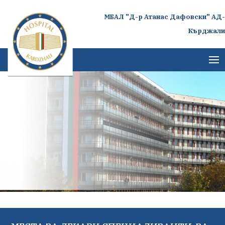
МБАЛ "Д-р Атанас Дафовски" АД-
Кърджали