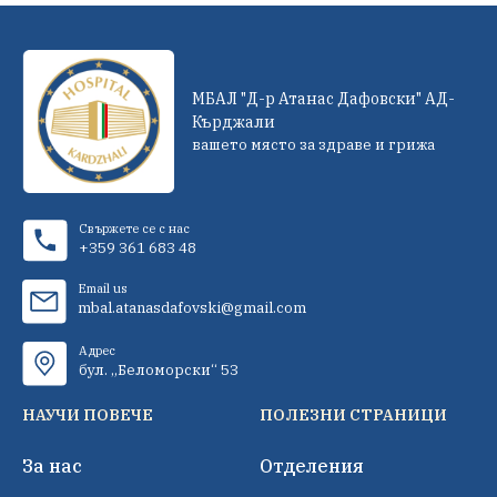
МБАЛ "Д-р Атанас Дафовски" АД-
Кърджали
вашето място за здраве и грижа
Свържете се с нас
+359 361 683 48
Email us
mbal.atanasdafovski@gmail.com
Адрес
бул. „Беломорски“ 53
НАУЧИ ПОВЕЧЕ
ПОЛЕЗНИ СТРАНИЦИ
За нас
Отделения