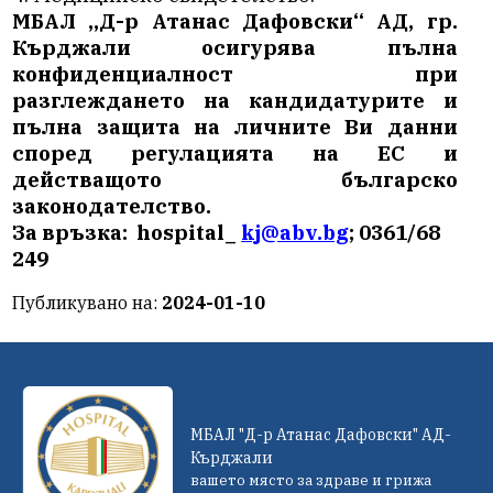
МБАЛ „Д-р Атанас Дафовски“ АД, гр.
Кърджали осигурява пълна
конфиденциалност при
разглеждането на кандидатурите и
пълна защита на личните Ви данни
според регулацията на ЕС и
действащото българско
законодателство.
За връзка:
hospital_
kj@abv.bg
; 0361/68
249
Публикувано на:
2024-01-10
МБАЛ "Д-р Атанас Дафовски" АД-
Кърджали
вашето място за здраве и грижа