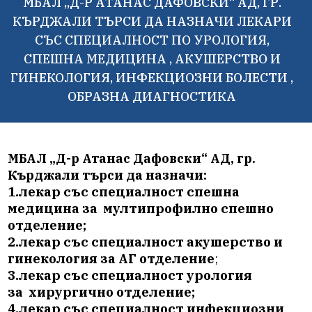
МБАЛ „Д-Р АТАНАС ДАФОВСКИ“ АД, ГР.
КЪРДЖАЛИ ТЪРСИ ДА НАЗНАЧИ ЛЕКАРИ
СЪС СПЕЦИАЛНОСТ ПО УРОЛОГИЯ,
СПЕШНА МЕДИЦИНА , АКУШЕРСТВО И
ГИНЕКОЛОГИЯ, ИНФЕКЦИОЗНИ БОЛЕСТИ ,
ОБРАЗНА ДИАГНОСТИКА
МБАЛ „Д-р Атанас Дафовски“ АД, гр.
Кърджали търси да назначи:
1.лекар със специалност спешна
медицина за мултипрофилно спешно
отделение;
2.лекар със специалност акушерство и
гинекология за АГ отделение
;
3.лекар със специалност урология
за хирургично отделение;
4.лекар със специалност инфекциозни