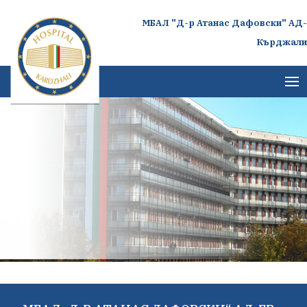
МБАЛ "Д-р Атанас Дафовски" АД-
Кърджали