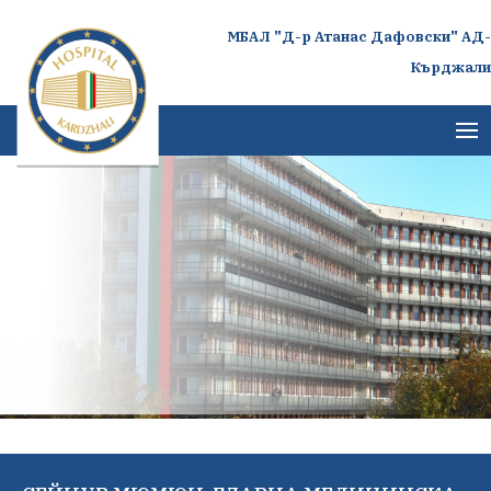
МБАЛ "Д-р Атанас Дафовски" АД-
Кърджали