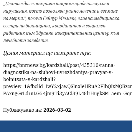
„Целта е да се открият навреме вродени слухови
нарушения, което позволява ранно лечение и вземане
на мерки.“, посочи Сейнур Мюмюн, главна медицинска
сестра на болницата, координатор и социален
работник към Здравно-консултативния център към
лечебното заведение.
Целия материал ще намерите тук:
https://bnrnews.bg/kardzhali/post/435310/ranna-
diagnostika-na-sluhovi-uvrezhdaniya-pravyat-v-
bolnitsata-v-kardzhali?
preview=1&fbclid=IwY2xjawQSlnxleHRuA2FlbQIxMQB
PAxngGrLdrnLG54jm9Ti3yACi39L48lrHugkSM_aem_Gq
Публикувано на:
2026-03-02