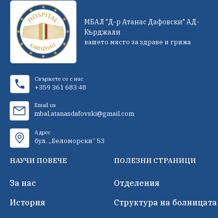
МБАЛ "Д-р Атанас Дафовски" АД-
Кърджали
вашето място за здраве и грижа
Свържете се с нас
+359 361 683 48
Email us
mbal.atanasdafovski@gmail.com
Адрес
бул. „Беломорски“ 53
НАУЧИ ПОВЕЧЕ
ПОЛЕЗНИ СТРАНИЦИ
За нас
Отделения
История
Структура на болницата