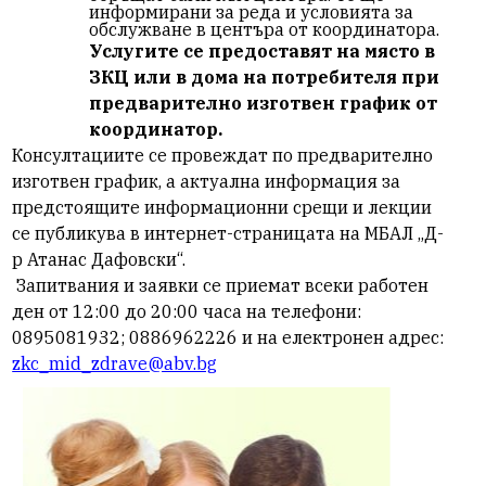
информирани за реда и условията за
обслужване в центъра от координатора.
Услугите се предоставят на място в
ЗКЦ или в дома на потребителя при
предварително изготвен график от
координатор.
Консултациите се провеждат по предварително
изготвен график, а актуална информация за
предстоящите информационни срещи и лекции
се публикува в интернет-страницата на МБАЛ „Д-
р Атанас Дафовски“.
Запитвания и заявки се приемат
всеки работен
ден от 12:00 до 20:00 часа
на телефони:
0895081932; 0886962226
и на електронен адрес:
zkc_mid_zdrave@abv.bg