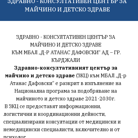
ЗДРАВНО - КОНСУЛТАТИВЕН ЦЕНТЪР ЗА
МАЙЧИНО И ДЕТСКО ЗДРАВЕ
ЗДРАВНО - КОНСУЛТАТИВЕН ЦЕНТЪР ЗА
МАЙЧИНО И ДЕТСКО ЗДРАВЕ
КЪМ МБАЛ ,,Д-Р АТАНАС ДАФОВСКИ“ АД – ГР.
КЪРДЖАЛИ
Здравно-консултативният център за
майчино и детско здраве
(ЗКЦ) към МБАЛ ,,Д-р
Атанас Дафовски“ е разкрит в изпълнение на
Национална програма за подобряване на
майчиното и детско здраве 2021-2030г.
В ЗКЦ
се предоставят
информационни,
логистични и координационни дейности,
специализирани консултации от медицински и
немедицински специалисти, включително и от
психолог.