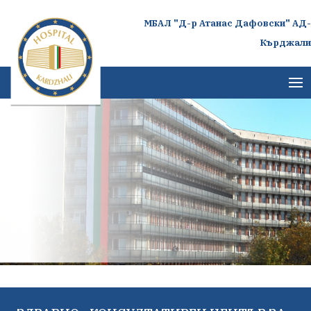
МБАЛ "Д-р Атанас Дафовски" АД-
Кърджали