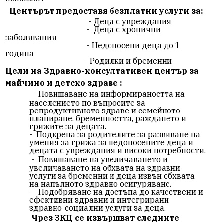
Центърът предоставя безплатни услуги за:
- Деца с увреждания
- Деца с хронични
заболявания
- Н
едоносени деца до 1
година
- Родилки и бременни
Цели на Здравно-консултативен център за
майчино и детско здраве
:
-
Повишаване на информираността на
населението по въпросите за
репродуктивното здраве и семейното
планиране, бременността, раждането и
грижите за децата.
- Подкрепа за родителите за развиване на
умения за грижа за недоносените деца и
децата с увреждания и високи потребности.
-
Повишаване на увеличаването и
увеличаването на обхвата на здравни
услуги за бременни и деца извън обхвата
на напълното здравно осигуряване.
- Подобряване на достъпа до качествени и
ефективни здравни и интегрирани
здравно-социални услуги за деца.
Чрез ЗКЦ се извършват следните