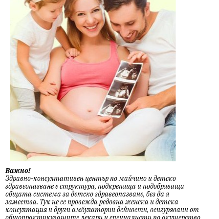
Важно!
Здравно-консултативен център по майчино и детско
здравеопазване е структура, подкрепяща и подобряваща
общата система за детско здравеопазване, без да я
замества. Тук не се провежда редовна женска и детска
консултация и други амбулаторни дейности, осигурявани от
общопрактикуващите лекари и специалисти по акушерство