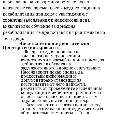
повишаване на информираността относно
ползите от своевременното и медико-социална
рехабилитация при деца с увреждания, с
хронични заболявания и недоносени деца,
включително обучение за домашна
рехабилитация, се предоставят на родителите на
тези деца.
Насочване на пациентите към
Центъра се извършва от:
- Лекар - след изчерпване на
диагностично-терапевтични
възможности в извънболнична помощ за
дейностите в обхвата на
задължителното здравно осигуряване.
Насочващият лекар следва да
предостави информация и
документирано становище за
постигнатите от него дейности,
резултати от проведените изследвания,
консултации и лечение и причините за
съвети, които насочват пациента към
здравно-консултативния център.
- Самостоятелно - когато пациентите/
техническите законни представители се
обръщат сами към центъра. Те ще