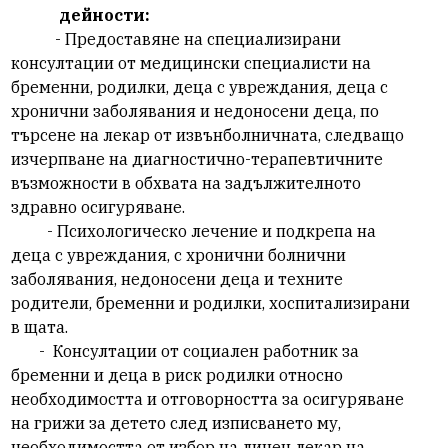
дейности:
-
Предоставяне на специализирани
консултации от медицински специалисти на
бременни, родилки, деца с увреждания, деца с
хронични заболявания и недоносени деца, по
търсене на лекар от извънболничната, следващо
изчерпване на диагностично-терапевтичните
възможности в обхвата на задължителното
здравно осигуряване.
-
Психологическо лечение и подкрепа на
деца с увреждания, с хронични болнични
заболявания, недоносени деца и техните
родители, бременни и родилки, хоспитализирани
в щата.
- Консултации от социален работник за
бременни и деца в риск родилки относно
необходимостта и отговорността за осигуряване
на грижи за детето след изписването му,
необходимостта от избор на личен лекар на