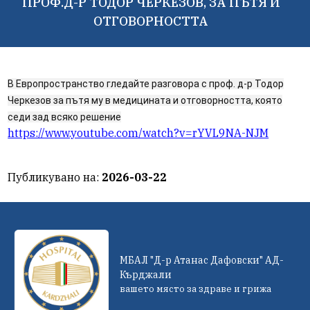
ПРОФ.Д-Р ТОДОР ЧЕРКЕЗОВ, ЗА ПЪТЯ И
ОТГОВОРНОСТТА
В Европространство гледайте разговора
с проф. д-р Тодор
Черкезов за пътя му в медицината и отговорността, която
седи зад всяко решение
https://www.youtube.com/watch?v=rYVL9NA-NJM
Публикувано на:
2026-03-22
МБАЛ "Д-р Атанас Дафовски" АД-
Кърджали
вашето място за здраве и грижа