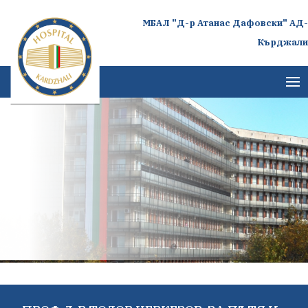
МБАЛ "Д-р Атанас Дафовски" АД-
Кърджали