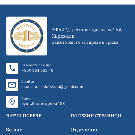
МБАЛ "Д-р Атанас Дафовски" АД-
Кърджали
вашето място за здраве и грижа
Свържете се с нас
+359 361 683 48
Email us
mbal.atanasdafovski@gmail.com
Адрес
бул. „Беломорски“ 53
НАУЧИ ПОВЕЧЕ
ПОЛЕЗНИ СТРАНИЦИ
За нас
Отделения