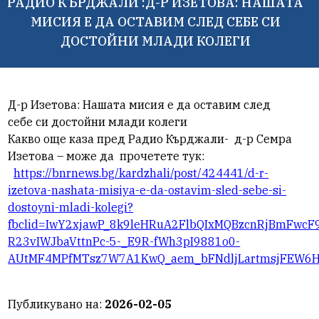
РАДИО КЪРДЖАЛИ :Д-Р ИЗЕТОВА: НАШАТА
МИСИЯ Е ДА ОСТАВИМ СЛЕД СЕБЕ СИ
ДОСТОЙНИ МЛАДИ КОЛЕГИ
Д-р Изетова: Нашата мисия е да оставим след
себе си достойни млади колеги
Какво още каза пред Радио Кърджали-
д-р Семра
Изетова – може да прочетете тук:
https://bnrnews.bg/kardzhali/post/424441/d-r-
izetova-nashata-misiya-e-da-ostavim-sled-sebe-si-
dostoyni-mladi-kolegi?
fbclid=IwY2xjawP_8k9leHRuA2FlbQIxMQBzcnRjBmFwc
R23vIWJbaVttnPc-5-_E9R-fWh3pI9881o0-
AUtMF4MPfMTsz7W7A1KwQ_aem_bFNdljLartmsjFEW6
Публикувано на:
2026-02-05