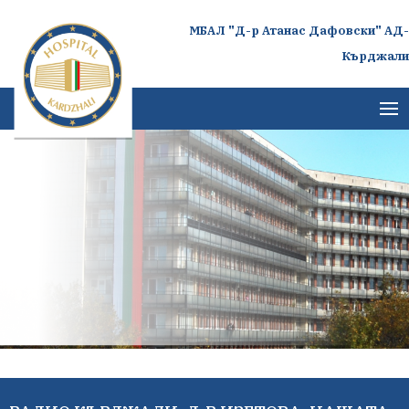
МБАЛ "Д-р Атанас Дафовски" АД-
Кърджали